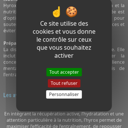
Hyrox met un accent particulier sur l’hydratation et la
nutrition en temps réel durant les sessions. L'idée est
d'optimiser l'apport en nutriments et en fluides pour
Ce site utilise des
soutenir les performances tout au long des exercices et
cookies et vous donne
éviter la déshydratation.
le contrôle sur ceux
Préparation mentale :
que vous souhaitez
La discipline ne se limite pas à l’aspect physique. Elle
activer
inclut aussi des exercices pour développer la
concentration, la gestion du stress et la résilience
mentale, essentiels pour faire face aux défis de
Tout accepter
l'entraînement intense.
Tout refuser
Personnaliser
Les avantages de Hyrox
Optimisation des performances
En intégrant la récupération active, l’hydratation et une
attention particulière à la nutrition, l’hyrox permet de
maximiser l’efficacité de l’entraînement, de repousser